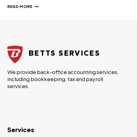
SED
READ MORE
UT
PERSPICIATIS
UNDE
OMNIS
ISTE
NATUS
ERROR
BETTS SERVICES
SIT
VOLUPTATEM
We provide back-office accounting services,
including bookkeeping, tax and payroll
services.
Services