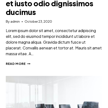
et iusto odio dignissimos
ducimus
By
admin
October 23, 2020
Lorem ipsum dolor sit amet, consectetur adipiscing
elit, sed do eiusmod tempor incididunt ut labore et
dolore magna aliqua. Gravida dictum fusce ut
placerat. Convallis aenean et tortor at. Mauris sit amet
massa vitae. A…
AT
READ MORE
VERO
EOS
ET
ACCUSAMUS
ET
IUSTO
ODIO
DIGNISSIMOS
DUCIMUS