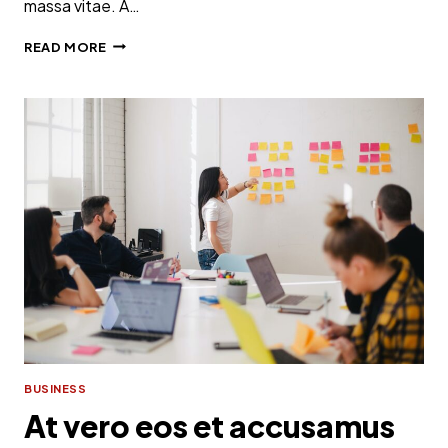
massa vitae. A…
ET
READ MORE
HARUM
QUIDEM
RERUM
FACILIS
EST
ET
EXPEDITA
DISTINCTIO
BUSINESS
At vero eos et accusamus