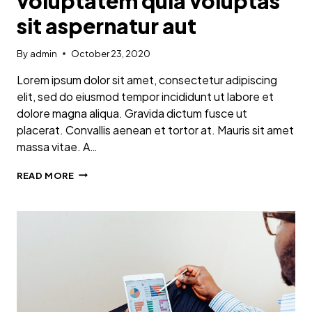
voluptatem quia voluptas
sit aspernatur aut
By
admin
October 23, 2020
Lorem ipsum dolor sit amet, consectetur adipiscing
elit, sed do eiusmod tempor incididunt ut labore et
dolore magna aliqua. Gravida dictum fusce ut
placerat. Convallis aenean et tortor at. Mauris sit amet
massa vitae. A…
NEMO
READ MORE
ENIM
IPSAM
VOLUPTATEM
QUIA
VOLUPTAS
SIT
ASPERNATUR
AUT