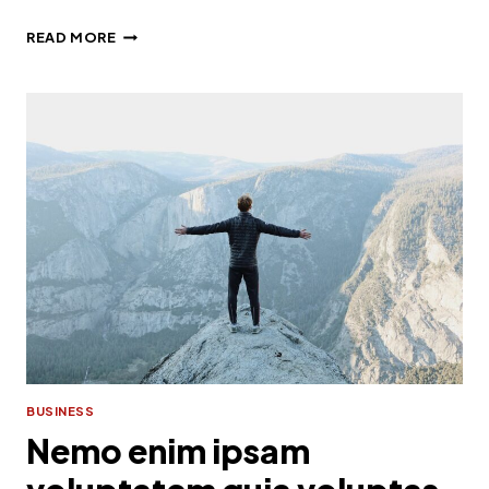
QUIS
READ MORE
AUTEM
VEL
EUM
IURE
REPREHENDERIT
QUI
IN
EA
VOLUPTATE
BUSINESS
Nemo enim ipsam