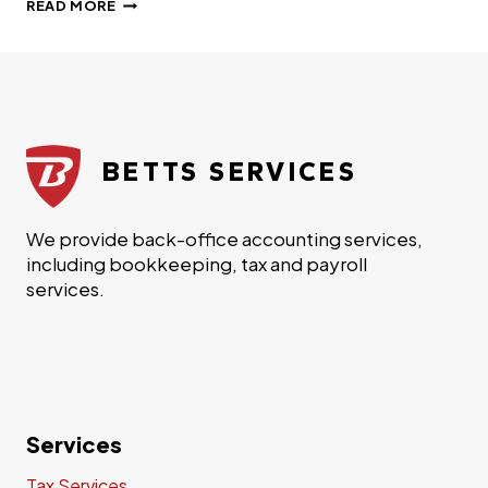
SED
READ MORE
UT
PERSPICIATIS
UNDE
OMNIS
ISTE
NATUS
ERROR
BETTS SERVICES
SIT
VOLUPTATEM
We provide back-office accounting services,
including bookkeeping, tax and payroll
services.
Services
Tax Services