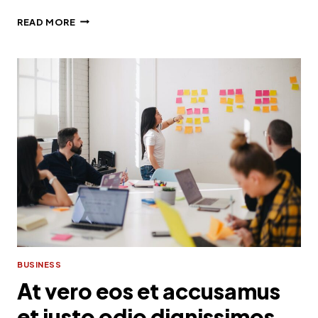
ET
READ MORE
HARUM
QUIDEM
RERUM
FACILIS
EST
ET
EXPEDITA
DISTINCTIO
BUSINESS
At vero eos et accusamus
et iusto odio dignissimos