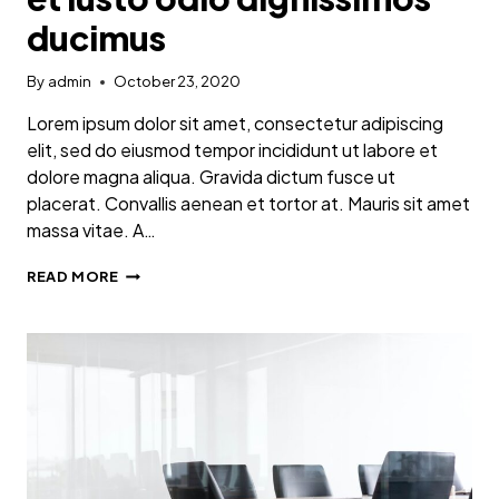
ducimus
By
admin
October 23, 2020
Lorem ipsum dolor sit amet, consectetur adipiscing
elit, sed do eiusmod tempor incididunt ut labore et
dolore magna aliqua. Gravida dictum fusce ut
placerat. Convallis aenean et tortor at. Mauris sit amet
massa vitae. A…
AT
READ MORE
VERO
EOS
ET
ACCUSAMUS
ET
IUSTO
ODIO
DIGNISSIMOS
DUCIMUS