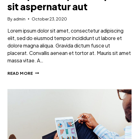
sit aspernatur aut
By
admin
October 23, 2020
Lorem ipsum dolor sit amet, consectetur adipiscing
elit, sed do eiusmod tempor incididunt ut labore et
dolore magna aliqua. Gravida dictum fusce ut
placerat. Convallis aenean et tortor at. Mauris sit amet
massa vitae. A…
NEMO
READ MORE
ENIM
IPSAM
VOLUPTATEM
QUIA
VOLUPTAS
SIT
ASPERNATUR
AUT