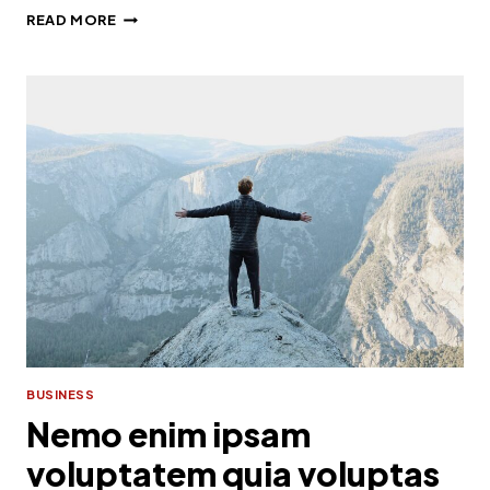
QUIS
READ MORE
AUTEM
VEL
EUM
IURE
REPREHENDERIT
QUI
IN
EA
VOLUPTATE
BUSINESS
Nemo enim ipsam
voluptatem quia voluptas